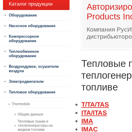
Каталог продукции
Авторизир
Products In
Оборудование
Насосное оборудование
Компания РусИ
дистрибьютором
Компрессорное
оборудование
Теплообменное
оборудование
Тепловые 
Воздуходувки, осушители
воздуха
теплогене
Электродвигатели
топливе
Тепловое оборудование
T/TA/TAS
Thermobile
ITA/ITAS
Общие данные
IMA
Тепловые пушки и
теплогенераторы на
IMAC
жидком топливе