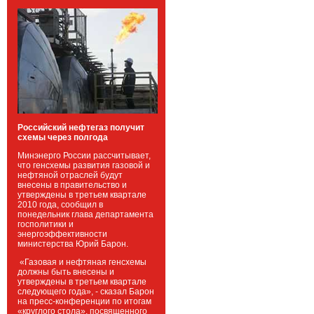
Российский нефтегаз получит
схемы через полгода
Минэнерго России рассчитывает,
что генсхемы развития газовой и
нефтяной отраслей будут
внесены в правительство и
утверждены в третьем квартале
2010 года, сообщил в
понедельник глава департамента
госполитики и
энергоэффективности
министерства Юрий Барон.
«Газовая и нефтяная генсхемы
должны быть внесены и
утверждены в третьем квартале
следующего года», - сказал Барон
на пресс-конференции по итогам
«круглого стола», посвященного