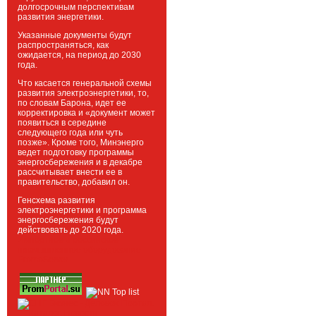
долгосрочным перспективам
развития энергетики.
Указанные документы будут
распространяться, как
ожидается, на период до 2030
года.
Что касается генеральной схемы
развития электроэнергетики, то,
по словам Барона, идет ее
корректировка и «документ может
появиться в середине
следующего года или чуть
позже». Кроме того, Минэнерго
ведет подготовку программы
энергосбережения и в декабре
рассчитывает внести ее в
правительство, добавил он.
Генсхема развития
электроэнергетики и программа
энергосбережения будут
действовать до 2020 года.
Импортное и российское
промышленное оборудование
PromoServer